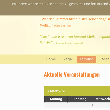
Um unsere Webseite für Sie optimal zu gestalten und fortlaufend
"Wer den Himmel nicht in sich selber trägt, 
Weltall."
(Otto Ludwig)
"Auch eine Reise von tausend Meilen beginnt
Schritt."
(Chinesisches Sprichwort)
Navigation überspringen
Home
Yoga
Termine
Coac
Aktuelle Veranstaltungen
< März 2026
Montag
Dienstag
Mittwoch
1