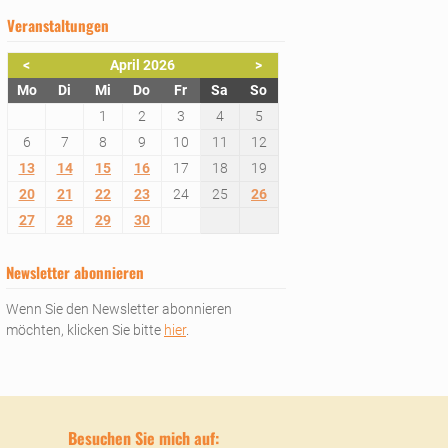
Veranstaltungen
<
April 2026
>
ntag
enstag
ttwoch
nnerstag
eitag
mstag
nntag
Mo
Di
Mi
Do
Fr
Sa
So
1
2
3
4
5
6
7
8
9
10
11
12
13
14
15
16
17
18
19
20
21
22
23
24
25
26
27
28
29
30
Newsletter abonnieren
Wenn Sie den Newsletter abonnieren
möchten, klicken Sie bitte
hier
.
Besuchen Sie mich auf: