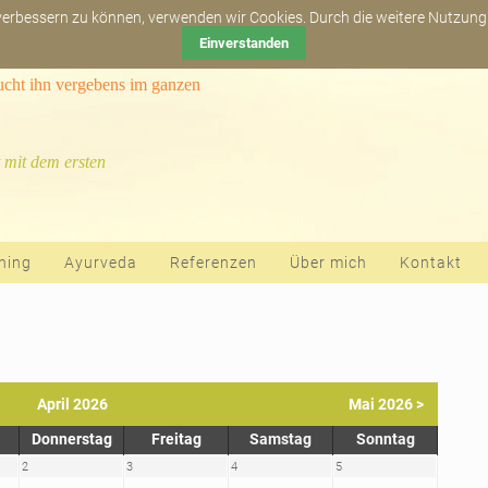
Newsletter abonn
 verbessern zu können, verwenden wir Cookies. Durch die weitere Nutzun
Einverstanden
sucht ihn vergebens im ganzen
 mit dem ersten
hing
Ayurveda
Referenzen
Über mich
Kontakt
April 2026
Mai 2026 >
Donnerstag
Freitag
Samstag
Sonntag
2
3
4
5