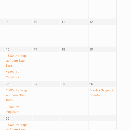
9
10
11
12
16
17
18
19
15:00 Uhr Yoga
auf dem Stuhl
Kurs
19:00 Uhr
Yogakurs
23
24
25
26
15:00 Uhr Yoga
Mantra Singen &
auf dem Stuhl
Chanten
Kurs
19:00 Uhr
Yogakurs
30
15:00 Uhr Yoga
auf dem Stuhl