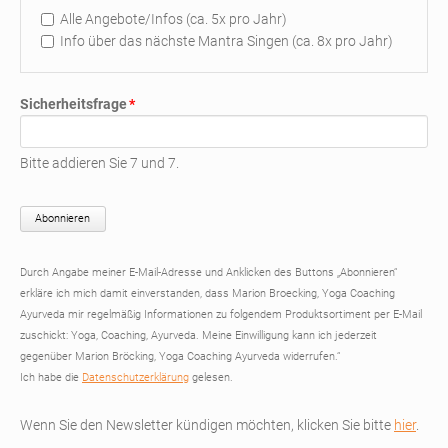
Verteiler
Alle Angebote/Infos (ca. 5x pro Jahr)
Info über das nächste Mantra Singen (ca. 8x pro Jahr)
Pflichtfeld
Sicherheitsfrage
*
Bitte addieren Sie 7 und 7.
Abonnieren
Durch Angabe meiner E-Mail-Adresse und Anklicken des Buttons „Abonnieren“
erkläre ich mich damit einverstanden, dass Marion Broecking, Yoga Coaching
Ayurveda mir regelmäßig Informationen zu folgendem Produktsortiment per E-Mail
zuschickt: Yoga, Coaching, Ayurveda. Meine Einwilligung kann ich jederzeit
gegenüber Marion Bröcking, Yoga Coaching Ayurveda widerrufen.“
Ich habe die
Datenschutzerklärung
gelesen.
Wenn Sie den Newsletter kündigen möchten, klicken Sie bitte
hier
.