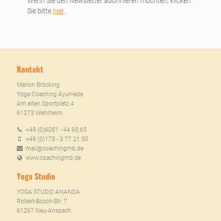
Wenn Sie den Newsletter abonnieren möchten, klicken
Sie bitte
hier
.
Kontakt
Marion Bröcking
Yoga Coaching Ayurveda
Am alten Sportplatz 4
61273 Wehrheim
+49 (0)6081 - 44 93 65
+49 (0)175 - 3 77 21 50
mail@coachingmb.de
www.coachingmb.de
Yoga Studio
YOGA STUDIO ANANDA
Robert-Bosch-Str. 7
61267 Neu-Anspach