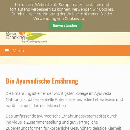
Newsletter abonnieren
Kontakt
+49 6081 - 44 93 65
Um unsere Webseite für Sie optimal zu gestalten und
fortlaufend verbessern zu können, verwenden wir Cookies.
Durch die weitere Nutzung der Webseite stimmen Sie der
Verwendung von Cookies zu.
Einverstanden
Menü
Die Ayurvedische Ernährung
Die Ernährung ist einer der wichtigsten Zweige im Ayurveda.
Nahrung ist das essentielle Potenzial eines jeden Lebewesens und
natürlich auch das des Menschen.
Das umfassende ayurvedische Ernährungssystem sorgt durch
individuelle Zusammenstellung und gut verträgliche
Zubereitungsformen für körperliche Gesundheit, geistige Klarheit