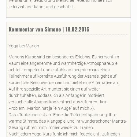
Verständnis, Geduld und Menschenliebe. Ich fühle mich
jederzeit anerkannt und geschätzt.
Kommentar von Simone | 18.02.2015
Yoga bei Marion
Marions Kurse sind ein besonderes Erlebnis. Es herrscht im
Raum eine angenehme und warmherzige Atmosphäre. Sie
achtet kompetent und einfühlsam bei jedem einzelnen
Teilnehmer auf korrekte Ausführung der Asanas, geht auf
körperliche Beschwerden ein und bietet eine Alternative an.
Auf ihre spezielle Art muntert sie einen auf weiter
durchzuhalten, sodass ich als Anfängerin motiviert
versuche alle Asanas konzentriert auszuführen...kein
Problem...Marion hat ja "ein Auge" auf mich :-).
Das i-Tüpfelchen ist am Ende die Tiefenentspannung: Ihre
warme Stimme, das Klangspiel und ihr wunderschöner Mantra-
Gesang rühren mich immer wieder zu Tränen.
Nach jedem Yoga-Kurs fühle ich mich federleicht , zufrieden -