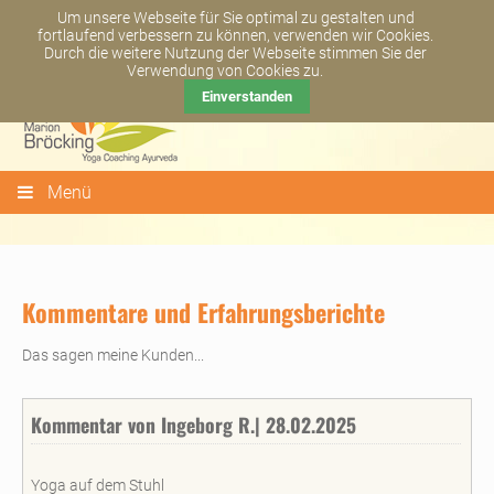
Newsletter abonnieren
Kontakt
+49 6081 - 44 93 65
Um unsere Webseite für Sie optimal zu gestalten und
fortlaufend verbessern zu können, verwenden wir Cookies.
Durch die weitere Nutzung der Webseite stimmen Sie der
Verwendung von Cookies zu.
Einverstanden
Menü
Kommentare und Erfahrungsberichte
Das sagen meine Kunden...
Kommentar von Ingeborg R.| 28.02.2025
Yoga auf dem Stuhl