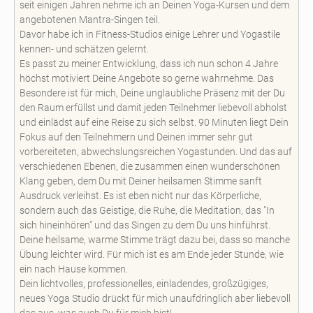
seit einigen Jahren nehme ich an Deinen Yoga-Kursen und dem
angebotenen Mantra-Singen teil.
Davor habe ich in Fitness-Studios einige Lehrer und Yogastile
kennen- und schätzen gelernt.
Es passt zu meiner Entwicklung, dass ich nun schon 4 Jahre
höchst motiviert Deine Angebote so gerne wahrnehme. Das
Besondere ist für mich, Deine unglaubliche Präsenz mit der Du
den Raum erfüllst und damit jeden Teilnehmer liebevoll abholst
und einlädst auf eine Reise zu sich selbst. 90 Minuten liegt Dein
Fokus auf den Teilnehmern und Deinen immer sehr gut
vorbereiteten, abwechslungsreichen Yogastunden. Und das auf
verschiedenen Ebenen, die zusammen einen wunderschönen
Klang geben, dem Du mit Deiner heilsamen Stimme sanft
Ausdruck verleihst. Es ist eben nicht nur das Körperliche,
sondern auch das Geistige, die Ruhe, die Meditation, das "In
sich hineinhören" und das Singen zu dem Du uns hinführst.
Deine heilsame, warme Stimme trägt dazu bei, dass so manche
Übung leichter wird. Für mich ist es am Ende jeder Stunde, wie
ein nach Hause kommen.
Dein lichtvolles, professionelles, einladendes, großzügiges,
neues Yoga Studio drückt für mich unaufdringlich aber liebevoll
das aus, was auch Du für mich bist!