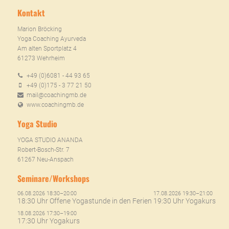
Kontakt
Marion Bröcking
Yoga Coaching Ayurveda
Am alten Sportplatz 4
61273 Wehrheim
+49 (0)6081 - 44 93 65
+49 (0)175 - 3 77 21 50
mail@coachingmb.de
www.coachingmb.de
Yoga Studio
YOGA STUDIO ANANDA
Robert-Bosch-Str. 7
61267 Neu-Anspach
Seminare/Workshops
06.08.2026 18:30–20:00
17.08.2026 19:30–21:00
18:30 Uhr Offene Yogastunde in den Ferien
19:30 Uhr Yogakurs
18.08.2026 17:30–19:00
17:30 Uhr Yogakurs