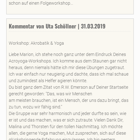
schon auf einen Folgeworkshop…
Kommentar von Uta Schöllner | 31.03.2019
Workshop: Akrobatik & Yoga
Liebe Marion, ich stehe noch ganz unter dem Eindruck Deines
Acroyoga-Workshops. Ich komme aus dem Staunen gar nicht
heraus, denn niemals hätte ich mir diese Übungen zugetraut.
Ich war einfach nur neugierig und dachte, dass ich mal schaue
und zumindest als Helfer agieren könnte.
Du bist ganz dem Zitat von R.W. Emerson auf Deiner Startseite
gerecht geworden: "Das, was wir Menschen
am meisten brauchen, ist ein Mensch, der uns dazu bringt, das
zu tun, wozu wir fähig sind."
Die Gruppe war sehr harmonisch und jeder durfte so sein, wie
er ist und das machen, was er sich zutraute. Vielen Dank Dir,
Malina und Thorsten für den tollen Nachmittag. Ich möchte
allen, die gerne Yoga machen, Mut zusprechen, sich auf diese
glücksbringende Erfahrung einzulassen. Ich bin gestern