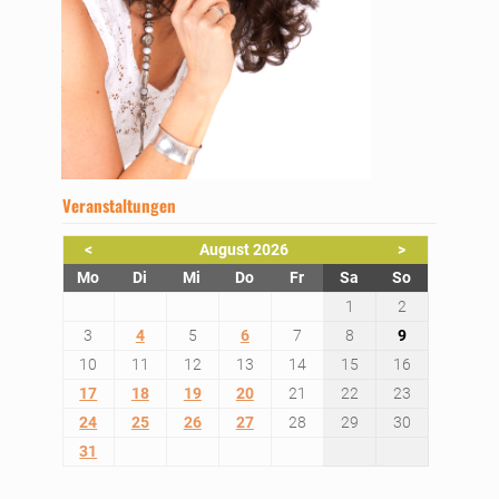
Veranstaltungen
<
August 2026
>
ntag
enstag
ttwoch
nnerstag
eitag
mstag
nntag
Mo
Di
Mi
Do
Fr
Sa
So
1
2
3
4
5
6
7
8
9
10
11
12
13
14
15
16
17
18
19
20
21
22
23
24
25
26
27
28
29
30
31