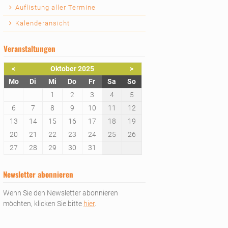
Auflistung aller Termine
Kalenderansicht
Veranstaltungen
<
Oktober 2025
>
ntag
enstag
ttwoch
nnerstag
eitag
mstag
nntag
Mo
Di
Mi
Do
Fr
Sa
So
1
2
3
4
5
6
7
8
9
10
11
12
13
14
15
16
17
18
19
20
21
22
23
24
25
26
27
28
29
30
31
Newsletter abonnieren
Wenn Sie den Newsletter abonnieren
möchten, klicken Sie bitte
hier
.