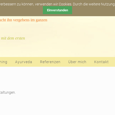
Newsletter abonn
 verbessern zu können, verwenden wir Cookies. Durch die weitere Nutzun
Einverstanden
sucht ihn vergebens im ganzen
 mit dem ersten
hing
Ayurveda
Referenzen
Über mich
Kontakt
staltungen.