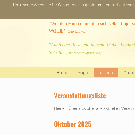
Um unsere Webseite für Sie optimal zu gestalten und fortlaufend
"Wer den Himmel nicht in sich selber trägt, 
Weltall."
(Otto Ludwig)
"Auch eine Reise von tausend Meilen beginnt
Schritt."
(Chinesisches Sprichwort)
Navigation überspringen
Home
Yoga
Termine
Coac
Veranstaltungsliste
Hier ein Überblick über alle aktuellen Veran
Oktober 2025