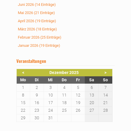
Juni 2026 (14 Einträge)
Mai 2026 (21 Einträge)
April 2026 (19 Einträge)
März 2026 (18 Einträge)
Februar 2026 (25 Einträge)
Januar 2026 (19 Einträge)
Veranstaltungen
<
Dezember 2025
>
ntag
enstag
ttwoch
nnerstag
eitag
mstag
nntag
Mo
Di
Mi
Do
Fr
Sa
So
1
2
3
4
5
6
7
8
9
10
11
12
13
14
15
16
17
18
19
20
21
22
23
24
25
26
27
28
29
30
31