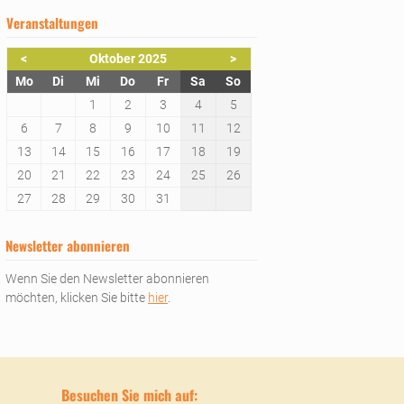
Veranstaltungen
<
Oktober 2025
>
ntag
enstag
ttwoch
nnerstag
eitag
mstag
nntag
Mo
Di
Mi
Do
Fr
Sa
So
1
2
3
4
5
6
7
8
9
10
11
12
13
14
15
16
17
18
19
20
21
22
23
24
25
26
27
28
29
30
31
Newsletter abonnieren
Wenn Sie den Newsletter abonnieren
möchten, klicken Sie bitte
hier
.
Besuchen Sie mich auf: