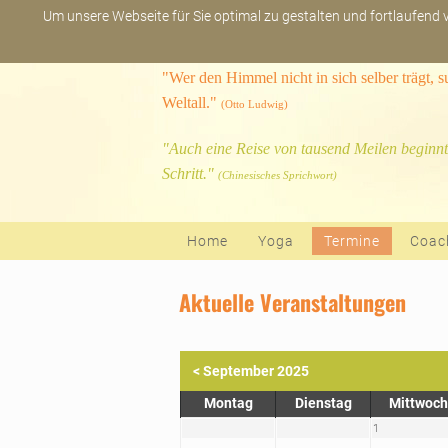
Um unsere Webseite für Sie optimal zu gestalten und fortlaufend
"Wer den Himmel nicht in sich selber trägt, 
Weltall."
(Otto Ludwig)
"Auch eine Reise von tausend Meilen beginnt
Schritt."
(Chinesisches Sprichwort)
Navigation überspringen
Home
Yoga
Termine
Coac
Aktuelle Veranstaltungen
< September 2025
Montag
Dienstag
Mittwoch
1