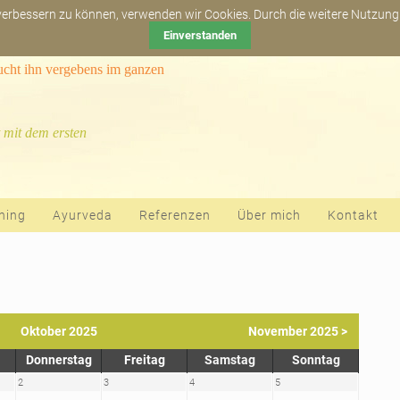
Newsletter abonn
 verbessern zu können, verwenden wir Cookies. Durch die weitere Nutzun
Einverstanden
sucht ihn vergebens im ganzen
 mit dem ersten
hing
Ayurveda
Referenzen
Über mich
Kontakt
Oktober 2025
November 2025 >
Donnerstag
Freitag
Samstag
Sonntag
2
3
4
5