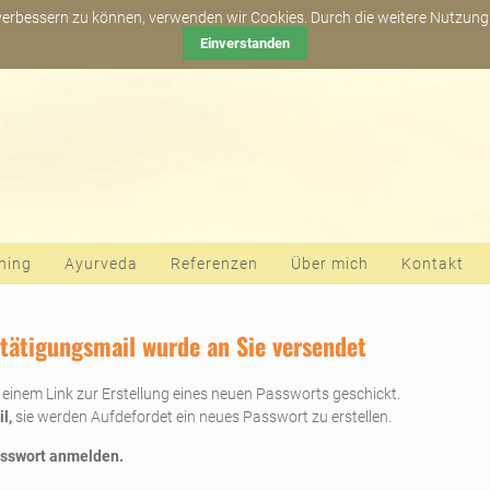
Newsletter abonn
 verbessern zu können, verwenden wir Cookies. Durch die weitere Nutzun
Einverstanden
hing
Ayurveda
Referenzen
Über mich
Kontakt
stätigungsmail wurde an Sie versendet
 einem Link zur Erstellung eines neuen Passworts geschickt.
l,
sie werden Aufdefordet ein neues Passwort zu erstellen.
asswort anmelden.