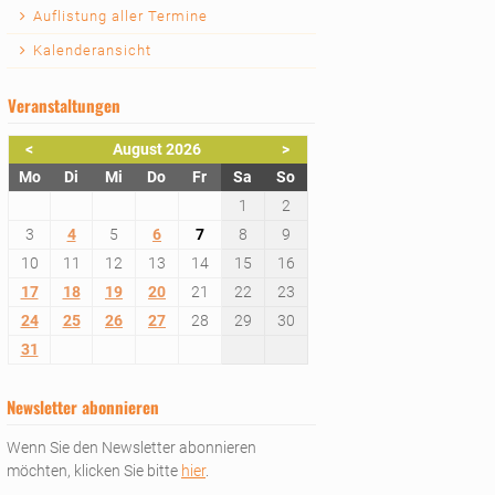
Auflistung aller Termine
Kalenderansicht
Veranstaltungen
<
August 2026
>
ntag
enstag
ttwoch
nnerstag
eitag
mstag
nntag
Mo
Di
Mi
Do
Fr
Sa
So
1
2
3
4
5
6
7
8
9
10
11
12
13
14
15
16
17
18
19
20
21
22
23
24
25
26
27
28
29
30
31
Newsletter abonnieren
Wenn Sie den Newsletter abonnieren
möchten, klicken Sie bitte
hier
.