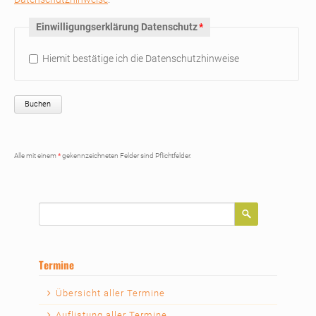
Pflichtfeld
Einwilligungserklärung Datenschutz
*
Hiemit bestätige ich die Datenschutzhinweise
Buchen
Alle mit einem
*
gekennzeichneten Felder sind Pflichtfelder.
Suchbegriffe
Termine
Navigation
Übersicht aller Termine
überspringen
Auflistung aller Termine