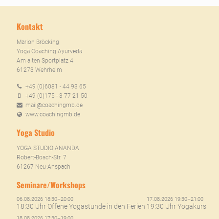
Kontakt
Marion Bröcking
Yoga Coaching Ayurveda
Am alten Sportplatz 4
61273 Wehrheim
+49 (0)6081 - 44 93 65
+49 (0)175 - 3 77 21 50
mail@coachingmb.de
www.coachingmb.de
Yoga Studio
YOGA STUDIO ANANDA
Robert-Bosch-Str. 7
61267 Neu-Anspach
Seminare/Workshops
06.08.2026 18:30–20:00
17.08.2026 19:30–21:00
18:30 Uhr Offene Yogastunde in den Ferien
19:30 Uhr Yogakurs
18.08.2026 17:30–19:00