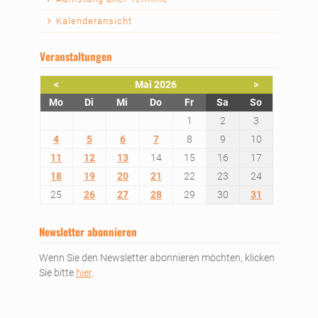
Kalenderansicht
Veranstaltungen
<
Mai 2026
>
ntag
enstag
ttwoch
nnerstag
eitag
mstag
nntag
Mo
Di
Mi
Do
Fr
Sa
So
1
2
3
4
5
6
7
8
9
10
11
12
13
14
15
16
17
18
19
20
21
22
23
24
25
26
27
28
29
30
31
Newsletter abonnieren
Wenn Sie den Newsletter abonnieren möchten, klicken
Sie bitte
hier
.