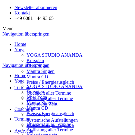
Newsletter abonnieren
Kontakt
+49 6081 - 44 93 65
Menü
Navigation überspringen
Home
Yoga
YOGA STUDIO ANANDA
Kursplan
Navigation überspringen
Über Yoga
Mantra Singen
Home
Mantra CD
Yoga
Preise / Energieausgleich
YOGA STUDIO ANANDA
Termine
Kursplan
Übersicht aller Termine
Über Yoga
Auflistung aller Termine
Mantra Singen
Kalenderansicht
Mantra CD
Coaching
Preise / Energieausgleich
Coaching
Termine
Systemische Aufstellungen
Übersicht aller Termine
Preise / Energieausgleich
Auflistung aller Termine
Ayurveda