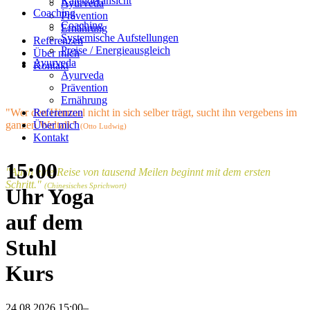
Kalenderansicht
Ayurveda
Coaching
Prävention
Coaching
Ernährung
Systemische Aufstellungen
Referenzen
Preise / Energieausgleich
Über mich
Ayurveda
Kontakt
Ayurveda
Prävention
Ernährung
"Wer den Himmel nicht in sich selber trägt, sucht ihn vergebens im
Referenzen
ganzen Weltall."
Über mich
(Otto Ludwig)
Kontakt
15:00
"Auch eine Reise von tausend Meilen beginnt mit dem ersten
Schritt."
(Chinesisches Sprichwort)
Uhr Yoga
auf dem
Stuhl
Kurs
24.08.2026 15:00–