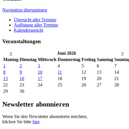
Navigation überspringen
Übersicht aller Termine
Auflistung aller Termine
Kalenderansicht
Veranstaltungen
<
Juni 2026
>
Mo
ntag
Di
enstag
Mi
ttwoch
Do
nnerstag
Fr
eitag
Sa
mstag
So
nnta
1
2
3
4
5
6
7
8
9
10
11
12
13
14
15
16
17
18
19
20
21
22
23
24
25
26
27
28
29
30
Newsletter abonnieren
Wenn Sie den Newsletter abonnieren möchten,
klicken Sie bitte
hier
.