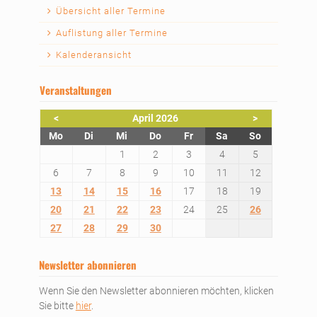
Navigation
Übersicht aller Termine
überspringen
Auflistung aller Termine
Kalenderansicht
Veranstaltungen
<
April 2026
>
ntag
enstag
ttwoch
nnerstag
eitag
mstag
nntag
Mo
Di
Mi
Do
Fr
Sa
So
1
2
3
4
5
6
7
8
9
10
11
12
13
14
15
16
17
18
19
20
21
22
23
24
25
26
27
28
29
30
Newsletter abonnieren
Wenn Sie den Newsletter abonnieren möchten, klicken
Sie bitte
hier
.